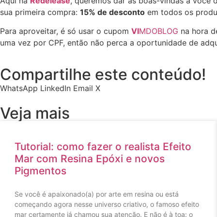
Aqui na
Redelease
, queremos dar as boas-vindas a você 
sua primeira compra:
15% de desconto
em todos os produt
Para aproveitar, é só usar o cupom
VI
MDOBLOG
na hora d
uma vez por CPF, então não perca a oportunidade de adqui
Compartilhe este conteúdo!
WhatsApp
LinkedIn
Email
X
Veja mais
Tutorial: como fazer o realista Efeito
Mar com Resina Epóxi e novos
Pigmentos
Se você é apaixonado(a) por arte em resina ou está
começando agora nesse universo criativo, o famoso efeito
mar certamente já chamou sua atenção. E não é à toa: o