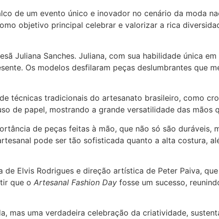
alco de um evento único e inovador no cenário da moda na
omo objetivo principal celebrar e valorizar a rica diversid
esã Juliana Sanches. Juliana, com sua habilidade única em
esente. Os modelos desfilaram peças deslumbrantes que mes
 técnicas tradicionais do artesanato brasileiro, como croc
uso de papel, mostrando a grande versatilidade das mãos qu
mportância de peças feitas à mão, que não só são duráve
artesanal pode ser tão sofisticada quanto a alta costura, a
 de Elvis Rodrigues e direção artística de Peter Paiva, qu
tir que o
Artesanal Fashion Day
fosse um sucesso, reunindo
, mas uma verdadeira celebração da criatividade, sustentab