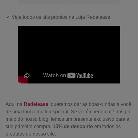
🔗
Veja todos os kits prontos na Loja Redelease
Aqui na
Redelease
, queremos dar as boas-vindas a você
de uma forma muito especial! Se você chegou até nós por
meio do nosso blog, temos um presente exclusivo para a
sua primeira compra:
15% de desconto
em todos os
produtos do nosso site.