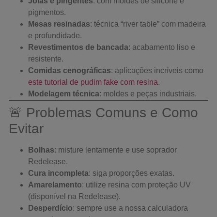
Joias e pingentes
: com moldes de silicone e
pigmentos.
Mesas resinadas
: técnica “river table” com madeira
e profundidade.
Revestimentos de bancada
: acabamento liso e
resistente.
Comidas cenográficas
: aplicações incríveis como
este tutorial de pudim fake com resina
.
Modelagem técnica
: moldes e peças industriais.
🚨 Problemas Comuns e Como
Evitar
Bolhas
: misture lentamente e use soprador
Redelease.
Cura incompleta
: siga proporções exatas.
Amarelamento
: utilize resina com proteção UV
(disponível na Redelease).
Desperdício
: sempre use a nossa calculadora